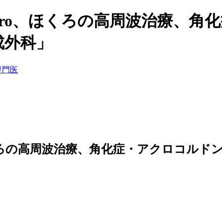
ase Pro、ほくろの高周波治療
成外科」
o、ほくろの高周波治療、角化症・アクロコルド