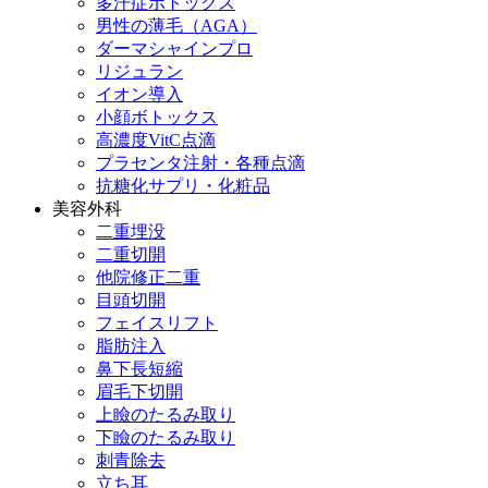
多汗症ボトックス
男性の薄毛（AGA）
ダーマシャインプロ
リジュラン
イオン導入
小顔ボトックス
高濃度VitC点滴
プラセンタ注射・各種点滴
抗糖化サプリ・化粧品
美容外科
二重埋没
二重切開
他院修正二重
目頭切開
フェイスリフト
脂肪注入
鼻下長短縮
眉毛下切開
上瞼のたるみ取り
下瞼のたるみ取り
刺青除去
立ち耳