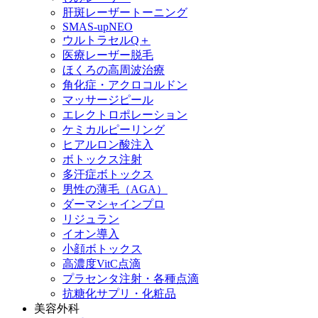
肝斑レーザートーニング
SMAS-upNEO
ウルトラセルQ＋
医療レーザー脱毛
ほくろの高周波治療
角化症・アクロコルドン
マッサージピール
エレクトロポレーション
ケミカルピーリング
ヒアルロン酸注入
ボトックス注射
多汗症ボトックス
男性の薄毛（AGA）
ダーマシャインプロ
リジュラン
イオン導入
小顔ボトックス
高濃度VitC点滴
プラセンタ注射・各種点滴
抗糖化サプリ・化粧品
美容外科