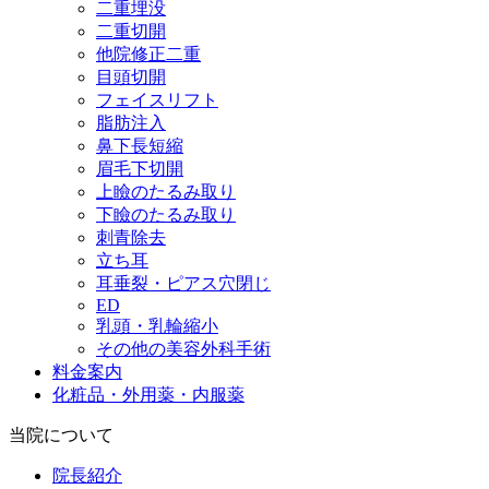
二重埋没
二重切開
他院修正二重
目頭切開
フェイスリフト
脂肪注入
鼻下長短縮
眉毛下切開
上瞼のたるみ取り
下瞼のたるみ取り
刺青除去
立ち耳
耳垂裂・ピアス穴閉じ
ED
乳頭・乳輪縮小
その他の美容外科手術
料金案内
化粧品・外用薬・内服薬
当院について
院長紹介