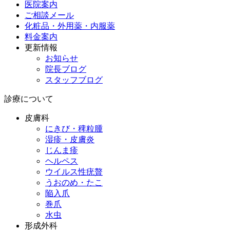
医院案内
ご相談メール
化粧品・外用薬・内服薬
料金案内
更新情報
お知らせ
院長ブログ
スタッフブログ
診療について
皮膚科
にきび・稗粒腫
湿疹・皮膚炎
じんま疹
ヘルペス
ウイルス性疣贅
うおのめ・たこ
陥入爪
巻爪
水虫
形成外科