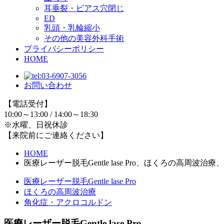
耳垂裂・ピアス穴閉じ
ED
乳頭・乳輪縮小
その他の美容外科手術
プライバシーポリシー
HOME
お問い合わせ
【電話受付】
10:00～13:00 / 14:00～18:30
※水曜、日祝休診
【来院前にご連絡ください】
HOME
医療レーザー脱毛Gentle lase Pro、ほくろの高周波
医療レーザー脱毛Gentle lase Pro
ほくろの高周波治療
角化症・アクロコルドン
医療レーザー脱毛Gentle lase Pro