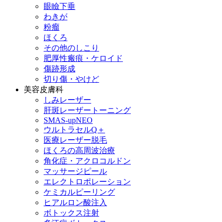
眼瞼下垂
わきが
粉瘤
ほくろ
その他のしこり
肥厚性瘢痕・ケロイド
傷跡形成
切り傷・やけど
美容皮膚科
しみレーザー
肝斑レーザートーニング
SMAS-upNEO
ウルトラセルQ＋
医療レーザー脱毛
ほくろの高周波治療
角化症・アクロコルドン
マッサージピール
エレクトロポレーション
ケミカルピーリング
ヒアルロン酸注入
ボトックス注射