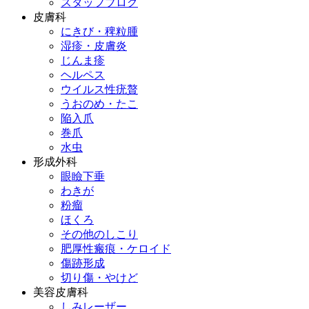
スタッフブログ
皮膚科
にきび・稗粒腫
湿疹・皮膚炎
じんま疹
ヘルペス
ウイルス性疣贅
うおのめ・たこ
陥入爪
巻爪
水虫
形成外科
眼瞼下垂
わきが
粉瘤
ほくろ
その他のしこり
肥厚性瘢痕・ケロイド
傷跡形成
切り傷・やけど
美容皮膚科
しみレーザー