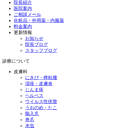
院長紹介
医院案内
ご相談メール
化粧品・外用薬・内服薬
料金案内
更新情報
お知らせ
院長ブログ
スタッフブログ
診療について
皮膚科
にきび・稗粒腫
湿疹・皮膚炎
じんま疹
ヘルペス
ウイルス性疣贅
うおのめ・たこ
陥入爪
巻爪
水虫