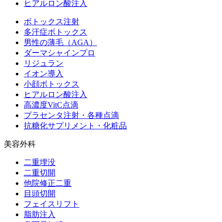
ヒアルロン酸注入
ボトックス注射
多汗症ボトックス
男性の薄毛（AGA）
ダーマシャインプロ
リジュラン
イオン導入
小顔ボトックス
ヒアルロン酸注入
高濃度VitC点滴
プラセンタ注射・各種点滴
抗糖化サプリメント・化粧品
美容外科
二重埋没
二重切開
他院修正二重
目頭切開
フェイスリフト
脂肪注入