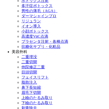
ボトックス注射
多汗症ボトックス
男性の薄毛（AGA）
ダーマシャインプロ
リジュラン
イオン導入
小顔ボトックス
高濃度VitC点滴
プラセンタ注射・各種点滴
抗糖化サプリ・化粧品
美容外科
二重埋没
二重切開
他院修正二重
目頭切開
フェイスリフト
脂肪注入
鼻下長短縮
眉毛下切開
上瞼のたるみ取り
下瞼のたるみ取り
刺青除去