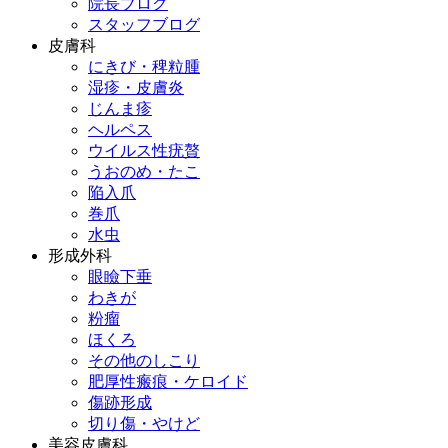
院長ブログ
スタッフブログ
皮膚科
にきび・稗粒腫
湿疹・皮膚炎
じんま疹
ヘルペス
ウイルス性疣贅
うおのめ・たこ
陥入爪
巻爪
水虫
形成外科
眼瞼下垂
わきが
粉瘤
ほくろ
その他のしこり
肥厚性瘢痕・ケロイド
傷跡形成
切り傷・やけど
美容皮膚科