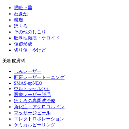
眼瞼下垂
わきが
粉瘤
ほくろ
その他のしこり
肥厚性瘢痕・ケロイド
傷跡形成
切り傷・やけど
美容皮膚科
しみレーザー
肝斑レーザートーニング
SMAS-upNEO
ウルトラセルQ＋
医療レーザー脱毛
ほくろの高周波治療
角化症・アクロコルドン
マッサージピール
エレクトロポレーション
ケミカルピーリング