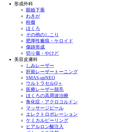
形成外科
眼瞼下垂
わきが
粉瘤
ほくろ
その他のしこり
肥厚性瘢痕・ケロイド
傷跡形成
切り傷・やけど
美容皮膚科
しみレーザー
肝斑レーザートーニング
SMAS-upNEO
ウルトラセルQ＋
医療レーザー脱毛
ほくろの高周波治療
角化症・アクロコルドン
マッサージピール
エレクトロポレーション
ケミカルピーリング
ヒアルロン酸注入