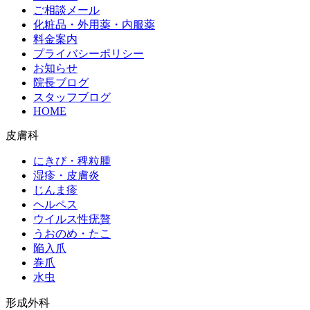
ご相談メール
化粧品・外用薬・内服薬
料金案内
プライバシーポリシー
お知らせ
院長ブログ
スタッフブログ
HOME
皮膚科
にきび・稗粒腫
湿疹・皮膚炎
じんま疹
ヘルペス
ウイルス性疣贅
うおのめ・たこ
陥入爪
巻爪
水虫
形成外科