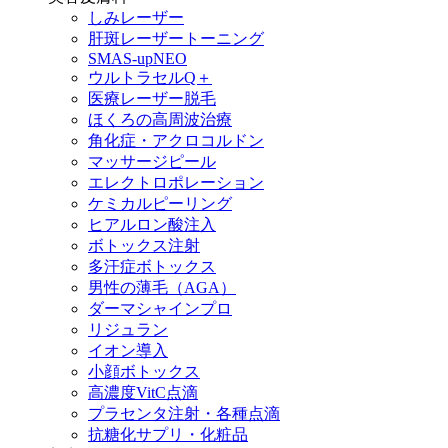
しみレーザー
肝斑レーザートーニング
SMAS-upNEO
ウルトラセルQ＋
医療レーザー脱毛
ほくろの高周波治療
角化症・アクロコルドン
マッサージピール
エレクトロポレーション
ケミカルピーリング
ヒアルロン酸注入
ボトックス注射
多汗症ボトックス
男性の薄毛（AGA）
ダーマシャインプロ
リジュラン
イオン導入
小顔ボトックス
高濃度VitC点滴
プラセンタ注射・各種点滴
抗糖化サプリ・化粧品