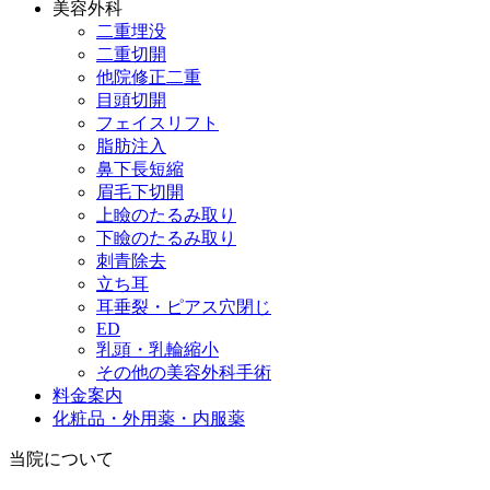
美容外科
二重埋没
二重切開
他院修正二重
目頭切開
フェイスリフト
脂肪注入
鼻下長短縮
眉毛下切開
上瞼のたるみ取り
下瞼のたるみ取り
刺青除去
立ち耳
耳垂裂・ピアス穴閉じ
ED
乳頭・乳輪縮小
その他の美容外科手術
料金案内
化粧品・外用薬・内服薬
当院について